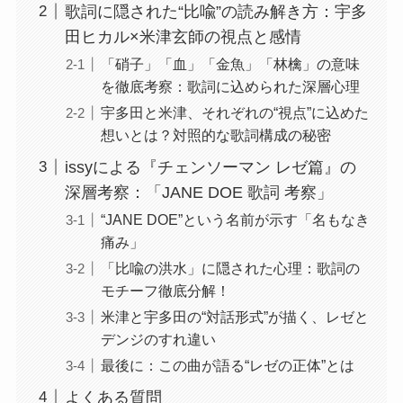
歌詞に隠された“比喩”の読み解き方：宇多
田ヒカル×米津玄師の視点と感情
「硝子」「血」「金魚」「林檎」の意味
を徹底考察：歌詞に込められた深層心理
宇多田と米津、それぞれの“視点”に込めた
想いとは？対照的な歌詞構成の秘密
issyによる『チェンソーマン レゼ篇』の
深層考察：「JANE DOE 歌詞 考察」
“JANE DOE”という名前が示す「名もなき
痛み」
「比喩の洪水」に隠された心理：歌詞の
モチーフ徹底分解！
米津と宇多田の“対話形式”が描く、レゼと
デンジのすれ違い
最後に：この曲が語る“レゼの正体”とは
よくある質問