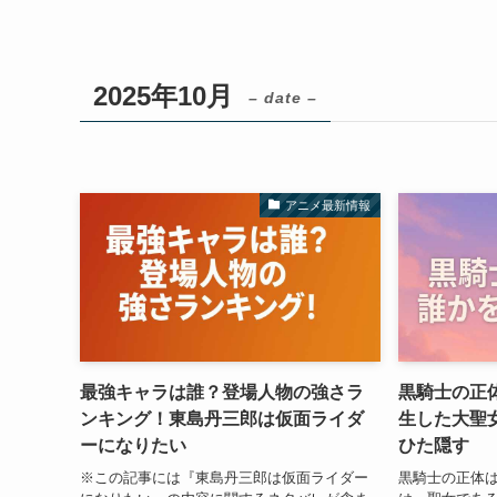
2025年10月
– date –
アニメ最新情報
最強キャラは誰？登場人物の強さラ
黒騎士の正
ンキング！東島丹三郎は仮面ライダ
生した大聖
ーになりたい
ひた隠す
※この記事には『東島丹三郎は仮面ライダー
黒騎士の正体