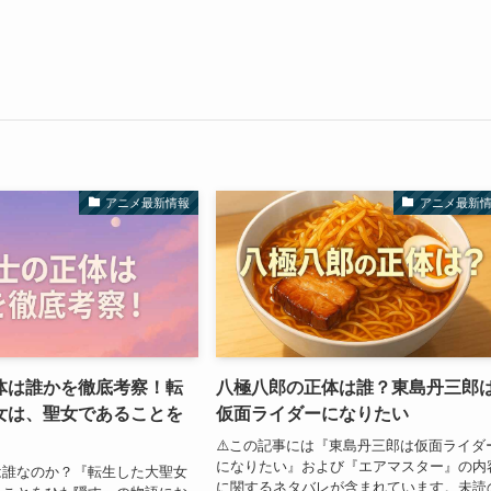
アニメ最新情報
アニメ最新
体は誰かを徹底考察！転
八極八郎の正体は誰？東島丹三郎
女は、聖女であることを
仮面ライダーになりたい
⚠️この記事には『東島丹三郎は仮面ライダ
になりたい』および『エアマスター』の内
は誰なのか？『転生した大聖女
に関するネタバレが含まれています。未読