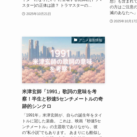
想）も含まれ
スター)の正体は誰？ トラマスターの...
の方はご注意の
滅のあなたへ」
2025年10月21日
2025年10月17
アニメ最新情報
米津玄師「1991」歌詞の意味を考
察！半生と秒速5センチメートルの奇
跡的シンクロ
「1991年」米津玄師が、自らの誕生年をタイ
トルに冠した楽曲。 これは、映画『秒速5セ
ンチメートル』の主題歌でありながら、彼
の“私小説”でもあります。 あまりにも酷似し