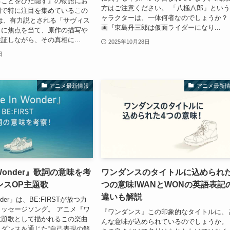
ることをひた隠す』の物語にお
方はご注意ください。 「八極八郎」とい
間で特に注目を集めているこの
ャラクターは、一体何者なのでしょうか？
は、有力説とされる「サヴィス
画『東島丹三郎は仮面ライダーになり...
」に焦点を当て、原作の描写や
証しながら、その真相に...
2025年10月28日
日
アニメ最新情報
アニメ最新
n Wonder』歌詞の意味を考
ワンダンスのタイトルに込められた
ンスOP主題歌
つの意味!WANとWONの英語表記
違いも解説
Wonder」は、BE:FIRSTが放つ力
ッセージソング。 アニメ『ワ
『ワンダンス』この印象的なタイトルに、
主題歌として描かれるこの楽曲
んな意味が込められているのでしょうか。
ダンスを通じた“自己表現の解