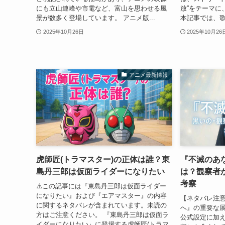
にも立山連峰や市電など、富山を思わせる風
放”をテーマに
景が数多く登場しています。 アニメ版...
本記事では、歌
2025年10月26日
2025年10月26
アニメ最新情報
虎師匠(トラマスター)の正体は誰？東
『不滅のあ
島丹三郎は仮面ライダーになりたい
は？観察者
考察
⚠️この記事には『東島丹三郎は仮面ライダー
になりたい』および『エアマスター』の内容
【ネタバレ注
に関するネタバレが含まれています。未読の
へ』の重要な
方はご注意ください。 『東島丹三郎は仮面ラ
公式設定に加
イダーになりたい』に登場する虎師匠(トラマ