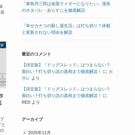
、
『東島丹三郎は仮面ライダーになりたい』漫画
深
のネタバレ・あらすじを徹底解説
吃音
『幸せカナコの殺し屋生活』は打ち切り？休載
と更新されない理由を解説
情報
最近のコメント
【決定版】『ドッグスレッド』はつまらない？
面白い？打ち切り説の真相まで徹底解説！
に
カ
サレ
より
【決定版】『ドッグスレッド』はつまらない？
面白い？打ち切り説の真相まで徹底解説！
に
タ
RED
より
底
ープ
アーカイブ
”と
だの
2025年11月