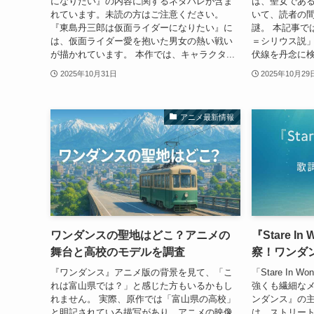
になりたい』の内容に関するネタバレが含ま
は、聖女であ
れています。未読の方はご注意ください。
いて、読者の
『東島丹三郎は仮面ライダーになりたい』に
謎。 本記事で
は、仮面ライダー愛を抱いた男女の熱い戦い
＝シリウス説
が描かれています。 本作では、キャラクタ...
伏線を丹念に検
2025年10月31日
2025年10月29
アニメ最新情報
ワンダンスの聖地はどこ？アニメの
『Stare I
舞台と高校のモデルを調査
察！ワンダ
『ワンダンス』アニメ版の背景を見て、「こ
「Stare In 
れは富山県では？」と感じた方もいるかもし
強くも繊細なメ
れません。 実際、原作では「富山県の高校」
ンダンス』の
と明記されている描写があり、アニメの映像
は、ストリート