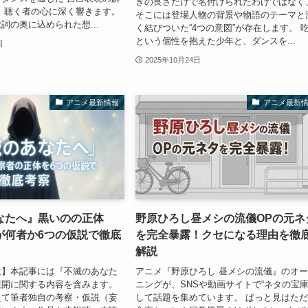
きの良さだけで名付けられたわけではなく
、聴く者の心に深く響きます。
そこには登場人物の背景や物語のテーマと
詞の奥に込められた想...
く結びついた“4つの意図”が存在します。 
という個性を抱えた少年と、ダンスを...
日
2025年10月24日
アニメ最新情報
アニメ最新
なたへ』黒いのの正体
野原ひろし昼メシの流儀OPの元ネ
が何者か6つの仮説で徹底
を完全暴露！クセになる理由を徹
解説
意】本記事には『不滅のあなた
アニメ『野原ひろし 昼メシの流儀』のオ
展開に関する内容を含みます。
ニングが、SNSや動画サイトで“ネタの宝庫
えて筆者独自の考察・仮説（妄
して話題を集めています。 ぱっと見はた