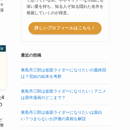
うキ
深い愛を持ち、知る人ぞ知る隠れた名作を
 漫
発掘していくのが得意。
詳しいプロフィールはこちら！
情報
最近の投稿
東島丹三郎は仮面ライダーになりたいの最終回
は？完結の結末を考察
東島丹三郎は仮面ライダーになりたい｜アニメ
4
は原作漫画のどこまで？
の
東島丹三郎は仮面ライダーになりたいは面白
い？つまらないか評価の真相を解説
ど
 響