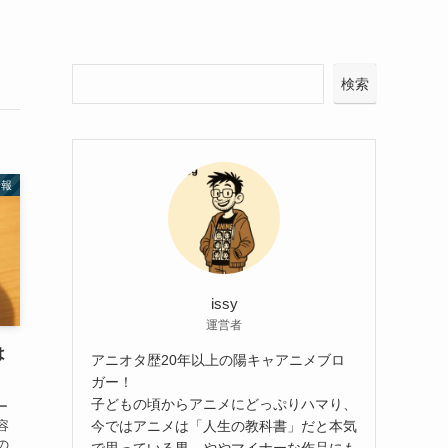
検索
情報
issy
運営者
は
アニオタ歴20年以上の陽キャアニメブロ
ガー！
子どもの頃からアニメにどっぷりハマり、
ー
今ではアニメは「人生の教科書」だと本気
容
の
で思っている男。ややマイナーな作品にも