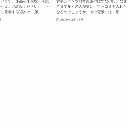
ています。作品を未視聴・未読
食事シーンや日常風景のはずなのに、なぜ
うえ、お読みください。 「不
こまで多くの人が笑い、ツッコミを入れた
に登場する“黒いの（観...
なるのでしょうか。その背景には、細...
日
2025年10月15日