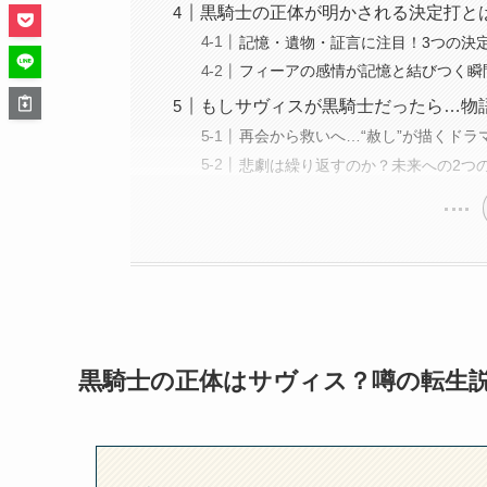
黒騎士の正体が明かされる決定打と
記憶・遺物・証言に注目！3つの決
フィーアの感情が記憶と結びつく瞬
もしサヴィスが黒騎士だったら…物
再会から救いへ…“赦し”が描くドラ
悲劇は繰り返すのか？未来への2つ
黒騎士の正体はサヴィス？噂の転生