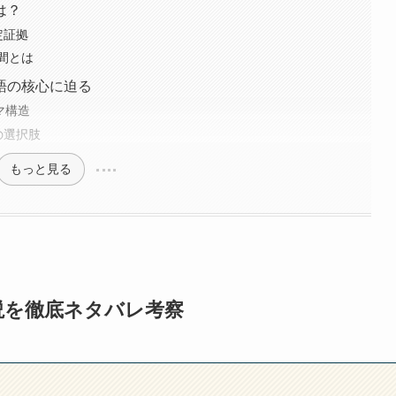
は？
定証拠
間とは
語の核心に迫る
マ構造
の選択肢
もっと見る
説を徹底ネタバレ考察