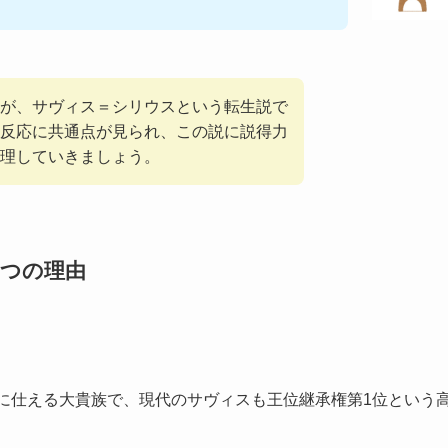
が、サヴィス＝シリウスという転生説で
反応に共通点が見られ、この説に説得力
理していきましょう。
3つの理由
。
家に仕える大貴族で、現代のサヴィスも王位継承権第1位という