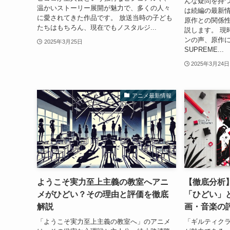
んな疑問を持
温かいストーリー展開が魅力で、多くの人々
は続編の最新
に愛されてきた作品です。 放送当時の子ども
原作との関係
たちはもちろん、現在でもノスタルジ...
説します。 現
ンの声、原作にあ
2025年3月25日
SUPREME...
2025年3月24日
アニメ最新情報
ようこそ実力至上主義の教室へアニ
【徹底分析
メがひどい？その理由と評価を徹底
「ひどい」
解説
画・音楽の
「ようこそ実力至上主義の教室へ」のアニメ
「ギルティク