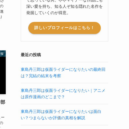
開さ
くの
深い愛を持ち、知る人ぞ知る隠れた名作を
先進
発掘していくのが得意。
り
詳しいプロフィールはこちら！
情報
最近の投稿
東島丹三郎は仮面ライダーになりたいの最終回
は？完結の結末を考察
東島丹三郎は仮面ライダーになりたい｜アニメ
は原作漫画のどこまで？
3部
！
東島丹三郎は仮面ライダーになりたいは面白
ュー
い？つまらないか評価の真相を解説
の
て、