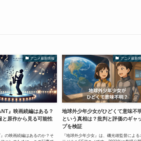
アニメ最新情報
アニメ最新
GIANT』映画続編はある？
地球外少年少女がひどくて意味不
報と原作から見る可能性
という真相は？批判と評価のギャ
プを検証
ANT』の映画続編はあるのか？そ
『地球外少年少女』は、磯光雄監督による