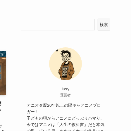
検索
情報
issy
運営者
明
アニオタ歴20年以上の陽キャアニメブロ
ッ
ガー！
子どもの頃からアニメにどっぷりハマり、
今ではアニメは「人生の教科書」だと本気
オ
で思っている男。ややマイナーな作品にも