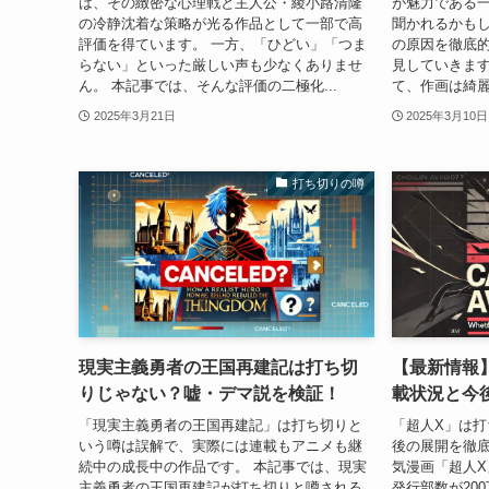
は、その緻密な心理戦と主人公・綾小路清隆
が魅力である
の冷静沈着な策略が光る作品として一部で高
聞かれるかもし
評価を得ています。 一方、「ひどい」「つま
の原因を徹底
らない」といった厳しい声も少なくありませ
見していきます
ん。 本記事では、そんな評価の二極化...
て、作画は綺麗
2025年3月21日
2025年3月10日
打ち切りの噂
現実主義勇者の王国再建記は打ち切
【最新情報
りじゃない？嘘・デマ説を検証！
載状況と今
「現実主義勇者の王国再建記」は打ち切りと
「超人X」は
いう噂は誤解で、実際には連載もアニメも継
後の展開を徹底
続中の成長中の作品です。 本記事では、現実
気漫画「超人X
主義勇者の王国再建記が打ち切りと噂される
発行部数が20