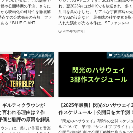
つファンのために、この記事で
リジナルSFアニメです。2022年に劇場公
情報や公開時期の予測、さらに
れ、翌2023年にはNHKでも放送され、多
性から映画化の可能性を徹底解
注目を集めました。 リアルな宇宙描写や
時点での公式発表の有無、ファ
的なAIの設定など、最先端の科学要素を取
る「BLUE GIANT
入れた演出が光る本作は、SFファンを中...
2025年3月23日
アニメ最新情報
アニメ最新
】ギルティクラウンが
【2025年最新】閃光のハサウェイ
と言われる理由は？作
作スケジュール｜公開日を大予測
評価と酷評の原因を解説
『閃光のハサウェイ』3部作の公開スケジ
ルについて、第2部『サン オブ ブライト』
ラウン」は、美しい作画と音楽
公開予想や第3部の公開可能性に焦点を当