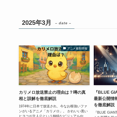
2025年3月
– date –
アニメ最新情報
カリメロ放送禁止の理由は？噂の真
『BLUE 
相と誤解を徹底解説
最新公開情
を徹底解説
1974年に日本で放送され、今なお根強いファ
ンがいるアニメ「カリメロ」。 かわいい黒い
『BLUE GI
ヒヨコが主人公という独特なビジュアルや、