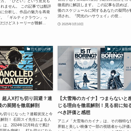
一方、「ひどい」という意見も
徹底的に解説します。 この記事を読めば
れません。 この記事では酷評
後のスケジュールに関するあなたの疑問が
的に分析し、作品の魅力を再発
消され、『閃光のハサウェイ』の世...
。 「ギルティクラウン」っ
だけどストーリーが難解...
2025年3月10日
打ち切りの噂
アニメ最新
】超人X打ち切り回避？連
【大雪海のカイナ】つまらないと
後の展開を徹底解剖
じる理由を徹底解剖！見る前に知
べき評価と感想
打ち切りになった？連載状況と今
解剖！ 石田スイ先生による人
アニメ「大雪海のカイナ」は、その独特な
」は、2024年12月時点で累計
界観と美しい映像で一部の視聴者から評価
0万部を突破し、打ち切りになら