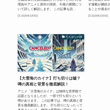
理由やアニメと原作の現状、今後の展開につ
ず連載が継続さ
いて詳しく解説します。 この記事を読...
ることや過去の
2025年3月9日
2025年3月9日
打ち切りの噂
【大雪海のカイナ】打ち切りは嘘？
噂の真相と背景を徹底解説！
アニメ「大雪海のカイナ」は独特な世界観で
話題となりましたが、一部で打ち切りという
噂があります。 この記事では、噂の真相と背
景を徹底解説します。 打ち切りになったって
本当？ いいえ、物語は意図的に完結していま