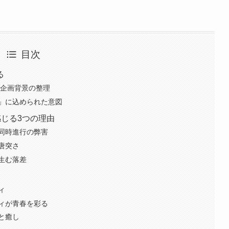
目次
る
と企画背景の整理
」に込められた意図
感じる3つの理由
同時進行の弊害
唐突さ
生む落差
ィ
ィが青春を彩る
と癒し