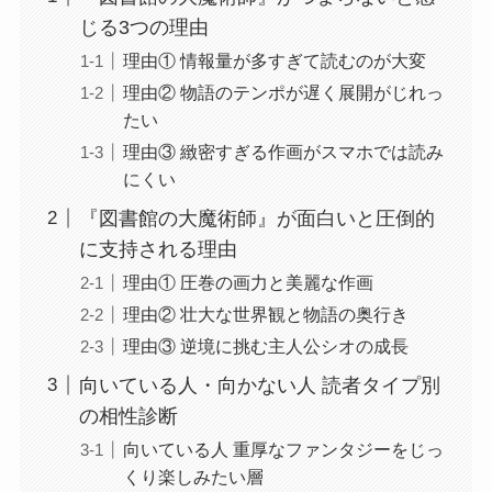
じる3つの理由
理由① 情報量が多すぎて読むのが大変
理由② 物語のテンポが遅く展開がじれっ
たい
理由③ 緻密すぎる作画がスマホでは読み
にくい
『図書館の大魔術師』が面白いと圧倒的
に支持される理由
理由① 圧巻の画力と美麗な作画
理由② 壮大な世界観と物語の奥行き
理由③ 逆境に挑む主人公シオの成長
向いている人・向かない人 読者タイプ別
の相性診断
向いている人 重厚なファンタジーをじっ
くり楽しみたい層