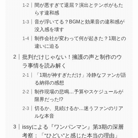
間が悪すぎて退屈？演出とテンポがもた
らす違和感
音が浮いてる？BGMと効果音の違和感が
没入感を壊す
制作会社が変わって何が起きた？1期との
違いに迫る
批判だけじゃない！擁護の声と制作のウ
ラ事情を読み解く
「1期が神すぎただけ」冷静なファンが語
る納得の感想
制作現場の悲鳴…予算やスケジュールが
限界だった!?
切るか、見続けるか…迷うファンのリア
ルな本音
issyによる『ワンパンマン』第3期の深層
考察：「“ひどい”と感じた本当の理由」