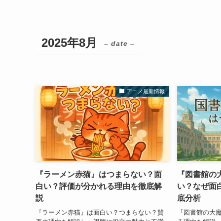
2025年8月
– date –
アニメ最新情報
『ラーメン赤猫』はつまらない？面
『図書館の
白い？評価が分かれる理由を徹底解
い？なぜ面
説
底分析
『ラーメン赤猫』は面白い？つまらない？賛
『図書館の大