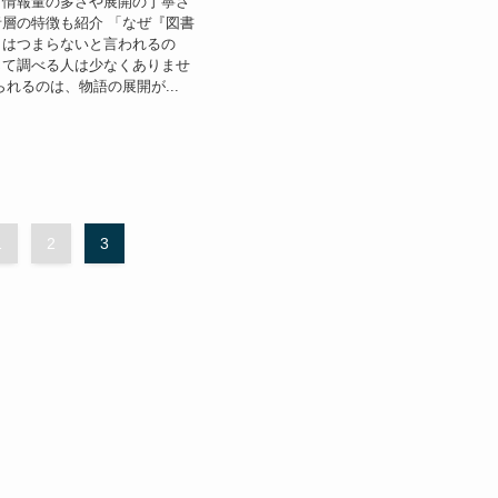
。情報量の多さや展開の丁寧さ
層の特徴も紹介 「なぜ『図書
』はつまらないと言われるの
じて調べる人は少なくありませ
られるのは、物語の展開が...
1
2
3