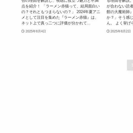
否の理由を解説し、視聴に役立つ魅力と不満
る理由を解説
点を紹介！ 「ラーメン赤猫って、結局面白い
が合わない読者
の？それともつまらないの？」 2024年夏アニ
館の大魔術師
メとして注目を集めた『ラーメン赤猫』は、
か？」そう感
ネット上で真っ二つに評価が分かれて...
ん。 よく挙げ
2025年8月4日
2025年8月2日