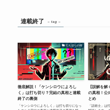
連載終了
– tag –
打ち切りの噂
徹底解説！「ケンシロウによろし
【誤解を解
く」は打ち切り？完結の真相と連載
の真相！公
終了の裏側
とめ
「ケンシロウによろしく」は打ち切りになっ
「話術士」は打