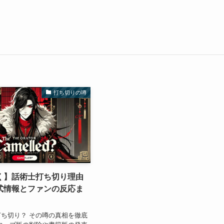
打ち切りの噂
く】話術士打ち切り理由
式情報とファンの反応ま
ち切り？ その噂の真相を徹底