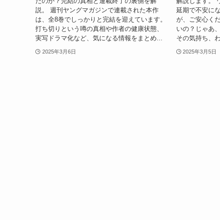
たのか？完結の真相と連載終了の裏側を解
解説します。 
説。 週刊ヤングマガジンで連載された本作
延期で不安に
は、全8巻でしっかりと完結を迎えています。
が、ご安心くだ
打ち切りという噂の真相や作者の健康状態、
いの？じゃあ
実写ドラマ化など、気になる情報をまとめ...
その気持ち、わ
2025年3月6日
2025年3月5日