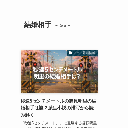
結婚相手
– tag –
アニメ最新情報
秒速5センチメートルの篠原明里の結
婚相手は誰？派生小説の描写から読
み解く
『秒速5センチメートル』に登場する篠原明里