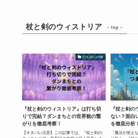
杖と剣のウィストリア
– tag –
打ち切りの噂
『杖と剣のウィストリア』は打ち切
『杖と剣の
りで完結？ダンまちとの世界観の繋
ない？面白
がりを徹底考察！
を徹底分析
【ネタバレ注意】この記事では、『杖と剣の
「魔法が使え