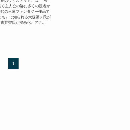
剣のウィストリア』は、"努
を貫く主人公の姿に多くの読者が
世代の王道ファンタジー作品で
まち』で知られる大森藤ノ氏が
青井聖氏が漫画化、アク...
1