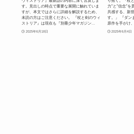
ウィストリア』最新話の内容に深く言及しま
り拓く。『杖と
す。見出しの時点で重要な展開に触れていま
力"と"信念"
すが、本文ではさらに詳細を解説するため、
共感する、新
未読の方はご注意ください。 『杖と剣のウィ
す。」 『ダン
ストリア』は現在も『別冊少年マガジン...
原作を手がけ、
2025年6月18日
2025年6月4日