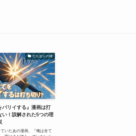
打ち切りの噂
をパリイする』漫画は打
ない！誤解された5つの理
説
っていたあの漫画、『俺は全て