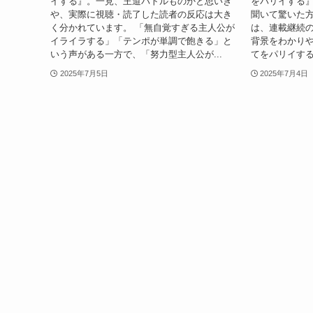
イする』。一見、王道バトルものかと思いき
をパリイする
や、実際に視聴・読了した読者の反応は大き
聞いて驚いた方
く分かれています。 「無自覚すぎる主人公が
は、連載継続
イライラする」「テンポが単調で飽きる」と
背景をわかりや
いう声がある一方で、「努力型主人公が...
てをパリイする
2025年7月5日
2025年7月4日